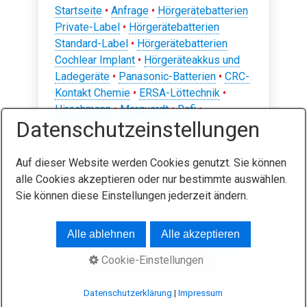
Startseite
•
Anfrage
•
Hörgerätebatterien
Private-Label
•
Hörgerätebatterien
Standard-Label
•
Hörgerätebatterien
Cochlear Implant
•
Hörgeräteakkus und
Ladegeräte
•
Panasonic-Batterien
•
CRC-
Kontakt Chemie
•
ERSA-Löttechnik
•
Hirschmann
•
Marquardt
•
Rafi
•
Datenschutzeinstellungen
Kataloge
•
Kontakt
Auf dieser Website werden Cookies genutzt. Sie können
alle Cookies akzeptieren oder nur bestimmte auswählen.
Sie können diese Einstellungen jederzeit ändern.
Startseite
Kontakt
Geschäftsbedingungen
Alle ablehnen
Alle akzeptieren
Batterieentsorgung
Datenschutz
Impressum
Cookie-Einstellungen
© 2026 Vielstedter Elektronik
Datenschutzerklärung
|
Impressum